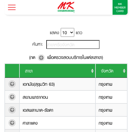
แสดง
แถว
ค้นหา:
(กด
เพื่อตรวจสอบบริการในแต่ละสาขา)
สาขา
จังหวัด
เอกมัย(สุขุมวิท 63)
กรุงเทพ
สยามพารากอน
กรุงเทพ
เอสพลานาด-รัชดา
กรุงเทพ
ศาลาแดง
กรุงเทพ