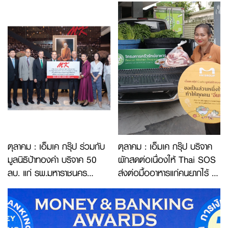
วิทยาคลีนิกฯ
(ภารกิจที่ 2)
ตุลาคม : เอ็มเค กรุ๊ป ร่วมกับ
ตุลาคม : เอ็มเค กรุ๊ป บริจาค
มูลนิธิป้าทองคำ บริจาค 50
ผักสดต่อเนื่องให้ Thai SOS
ลบ. แก่ รพ.มหาราชนคร
ส่งต่อมื้ออาหารแก่คนยากไร้
เชียงใหม่
(ภารกิจที่ 1)
(ภารกิจที่ 2)