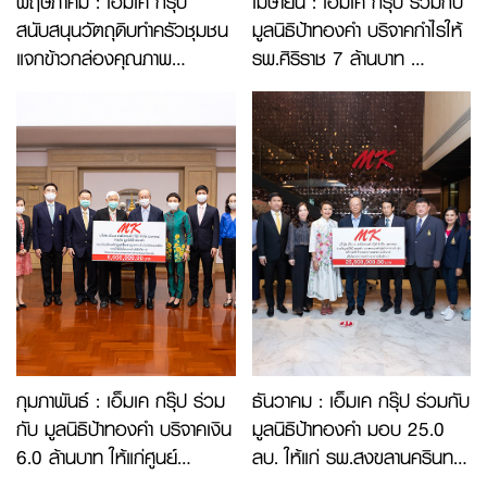
พฤษภาคม : เอ็มเค กรุ๊ป
เมษายน : เอ็มเค กรุ๊ป ร่วมกับ
สนับสนุนวัตถุดิบทำครัวชุมชน
มูลนิธิป้าทองคำ บริจาคกำไรให้
แจกข้าวกล่องคุณภาพ
รพ.ศิริราช 7 ล้านบาท
เพิ่มพลังอิ่มท้องสู้โควิด-19
(ภารกิจที่ 2)
(ภารกิจที่ 1)
กุมภาพันธ์ : เอ็มเค กรุ๊ป ร่วม
ธันวาคม : เอ็มเค กรุ๊ป ร่วมกับ
กับ มูลนิธิป้าทองคำ บริจาคเงิน
มูลนิธิป้าทองคำ มอบ 25.0
6.0 ล้านบาท ให้แก่ศูนย์
ลบ. ให้แก่ รพ.สงขลานครินทร์
เชี่ยวชาญเฉพาะทางด้านไวรัส
(ภารกิจที่ 2)