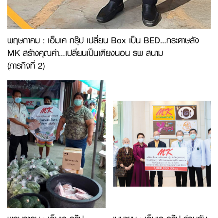
พฤษภาคม : เอ็มเค กรุ๊ป เปลี่ยน Box เป็น BED…กระดาษลัง
MK สร้างคุณค่า…เปลี่ยนเป็นเตียงนอน รพ สนาม
(ภารกิจที่ 2)